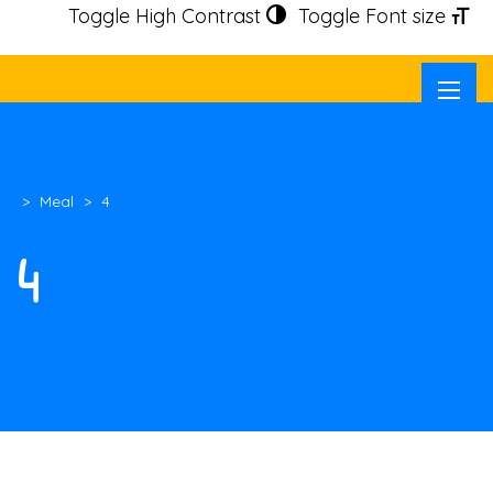
Toggle High Contrast
Toggle Font size
>
Meal
>
4
4